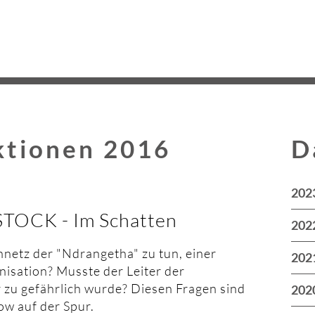
Na
üb
ktionen 2016
D
Nav
202
übe
TOCK - Im Schatten
202
netz der "Ndrangetha" zu tun, einer
202
isation? Musste der Leiter der
r zu gefährlich wurde? Diesen Fragen sind
202
ow auf der Spur.