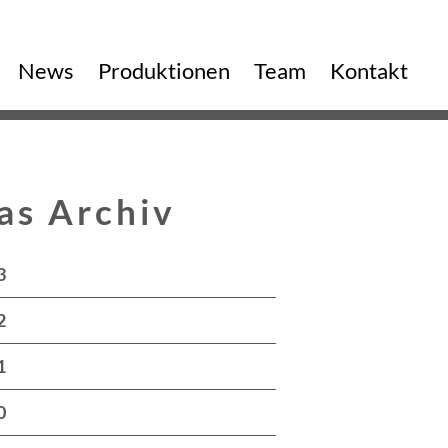
vigation
News
Produktionen
Team
Kontakt
erspringen
as Archiv
igation
3
rspringen
2
1
0