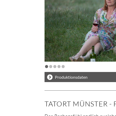
•
•
•
•
•
Produktionsdaten
TATORT MÜNSTER - F
Das Rachegefühl endlich ausleb