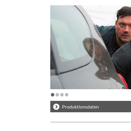
•
•
•
•
Produktionsdaten