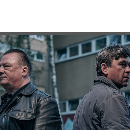
Na
üb