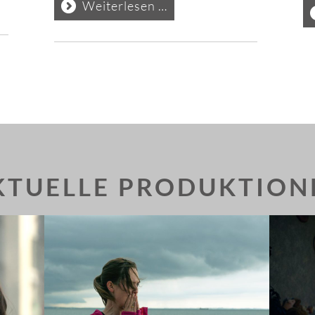
Drehstart
Weiterlesen …
"Lasser
ermittelt"
KTUELLE PRODUKTION