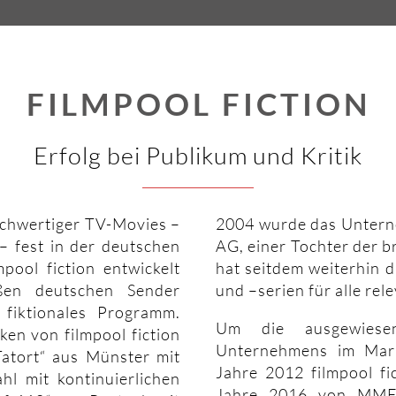
FILMPOOL FICTION
Erfolg bei Publikum und Kritik
hochwertiger TV-Movies –
2004 wurde das Unter
– fest in der deutschen
AG, einer Tochter der 
mpool fiction entwickelt
hat seitdem weiterhin d
ßen deutschen Sender
und –serien für alle re
 fiktionales Programm.
Um die ausgewiesen
en von filmpool fiction
Unternehmens im Mark
Tatort“ aus Münster mit
Jahre 2012 filmpool fi
hl mit kontinuierlichen
Jahre 2016 von MME