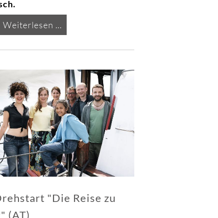
sch.
Drehstart
Weiterlesen …
Polizeiruf
110
Magdeburg
"Widerfahrnis"
(AT)
rehstart "Die Reise zu
" (AT)