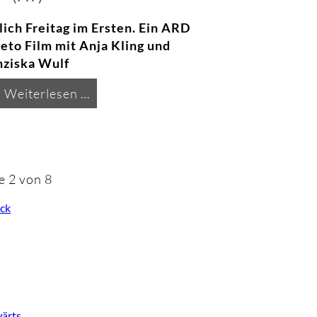
lich Freitag im Ersten. Ein ARD
eto Film mit Anja Kling und
nziska Wulf
Drehstart
Weiterlesen …
"Die
Reise
zu
mir"
e 2 von 8
(AT)
ck
ärts