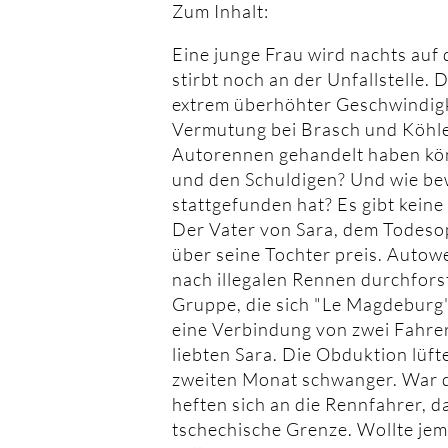
Zum Inhalt:
Eine junge Frau wird nachts au
stirbt noch an der Unfallstelle.
extrem überhöhter Geschwindigk
Vermutung bei Brasch und Köhler 
Autorennen gehandelt haben kön
und den Schuldigen? Und wie be
stattgefunden hat? Es gibt kein
Der Vater von Sara, dem Todesopf
über seine Tochter preis. Autow
nach illegalen Rennen durchforst
Gruppe, die sich "Le Magdeburg"
eine Verbindung von zwei Fahre
liebten Sara. Die Obduktion lüft
zweiten Monat schwanger. War d
heften sich an die Rennfahrer, da
tschechische Grenze. Wollte je