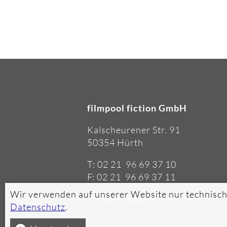
filmpool fiction GmbH
Kalscheurener Str. 91
50354 Hürth
T: 02 21 96 69 37 10
F: 02 21 96 69 37 11
Wir verwenden auf unserer Website nur technisch
info@filmpool-fiction.de
Datenschutz
.