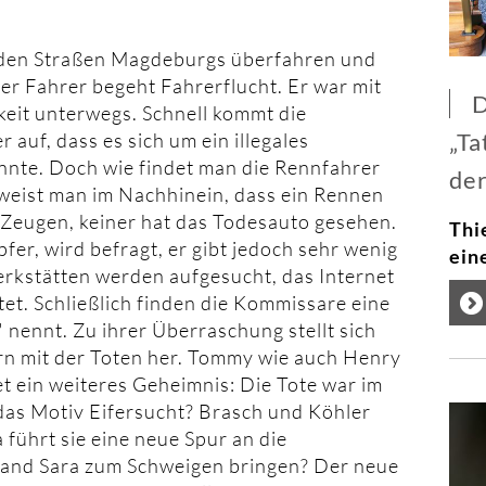
f den Straßen Magdeburgs überfahren und
 Der Fahrer begeht Fahrerflucht. Er war mit
D
eit unterwegs. Schnell kommt die
„Ta
auf, dass es sich um ein illegales
nte. Doch wie findet man die Rennfahrer
de
weist man im Nachhinein, dass ein Rennen
e Zeugen, keiner hat das Todesauto gesehen.
Thi
er, wird befragt, er gibt jedoch sehr wenig
ein
erkstätten werden aufgesucht, das Internet
et. Schließlich finden die Kommissare eine
 nennt. Zu ihrer Überraschung stellt sich
rn mit der Toten her. Tommy wie auch Henry
et ein weiteres Geheimnis: Die Tote war im
as Motiv Eifersucht? Brasch und Köhler
 führt sie eine neue Spur an die
mand Sara zum Schweigen bringen? Der neue