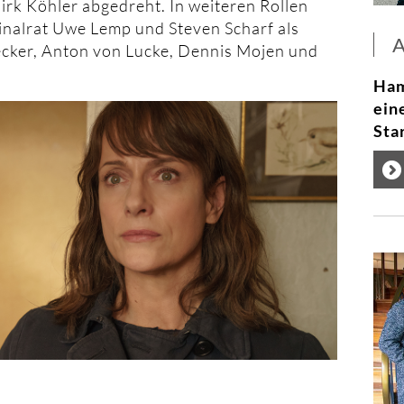
rk Köhler abgedreht. In weiteren Rollen
minalrat Uwe Lemp und Steven Scharf als
ecker, Anton von Lucke, Dennis Mojen und
Ham
ein
Sta