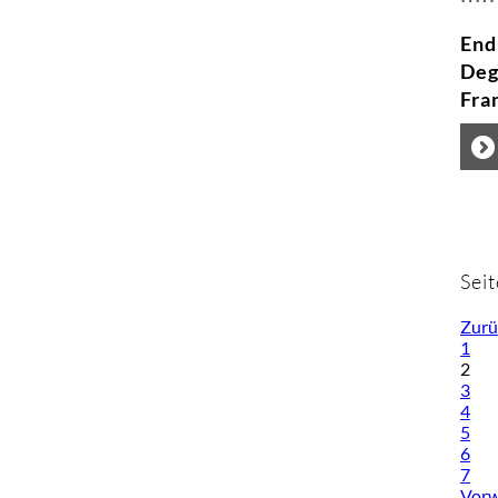
End
Deg
Fra
Seit
Zurü
1
2
3
4
5
6
7
Vorw