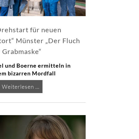
rehstart für neuen
tort“ Münster „Der Fluch
r Grabmaske“
el und Boerne ermitteln in
em bizarren Mordfall
Drehstart
Weiterlesen …
für
neuen
„Tatort“
Münster
„Der
Fluch