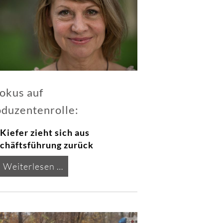
der
Grabmaske“
okus auf
duzentenrolle:
 Kiefer zieht sich aus
chäftsführung zurück
Fokus
Weiterlesen …
auf
Produzentenrolle: