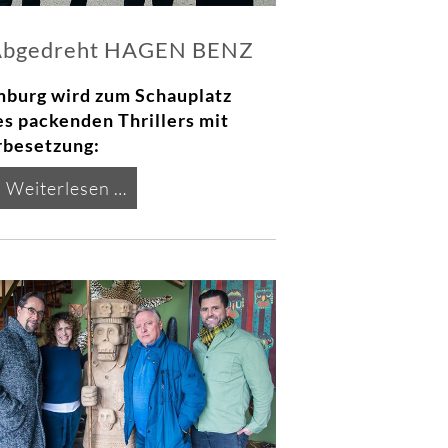
Abgedreht HAGEN BENZ
burg wird zum Schauplatz
es packenden Thrillers mit
rbesetzung:
Abgedreht
Weiterlesen …
HAGEN
BENZ