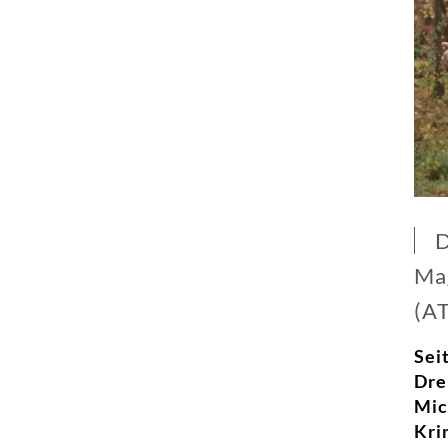
D
Ma
(AT
Sei
Dre
Mic
Kri