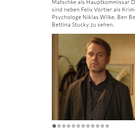
Matschke als Hauptkommissar Di
sind neben Felix Vörtler als Kri
Psychologe Niklas Wilke, Ben B
Bettina Stucky zu sehen.
•
•
•
•
•
•
•
•
•
•
•
•