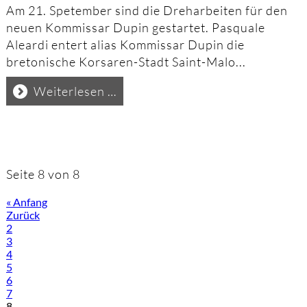
Am 21. Spetember sind die Dreharbeiten für den
neuen Kommissar Dupin gestartet. Pasquale
Aleardi entert alias Kommissar Dupin die
bretonische Korsaren-Stadt Saint-Malo...
Kommissar
Weiterlesen …
Dupin
Seite 8 von 8
« Anfang
Zurück
2
3
4
5
6
7
8