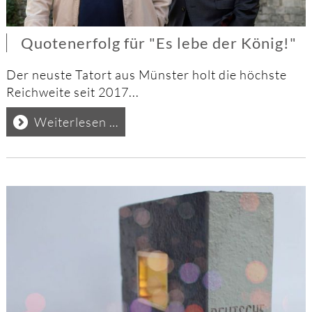
Quotenerfolg für "Es lebe der König!"
Der neuste Tatort aus Münster holt die höchste
Reichweite seit 2017...
Quotenerfolg
Weiterlesen …
für
"Es
lebe
der
König!"