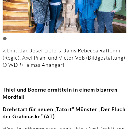
•
v.l.n.r.: Jan Josef Liefers, Janis Rebecca Rattenni
(Regie), Axel Prahl und Victor Voß (Bildgestaltung)
© WDR/Taimas Ahangari
Thiel und Boerne ermitteln in einem bizarren
Mordfall
Drehstart für neuen „Tatort“ Münster „Der Fluch
der Grabmaske“ (AT)
Was Hauptkommissar Frank Thiel (Axel Prahl) und