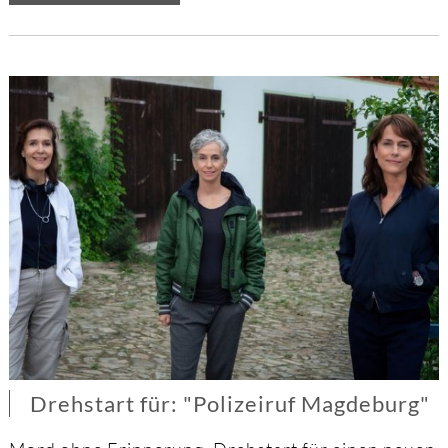
Fernsehpreis
für
Sascha
Geršak
Drehstart für: "Polizeiruf Magdeburg"