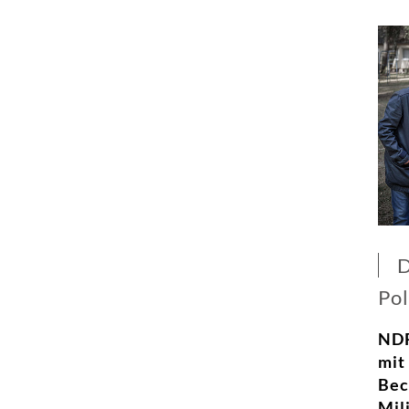
D
Pol
NDR
mit
Bec
Mil