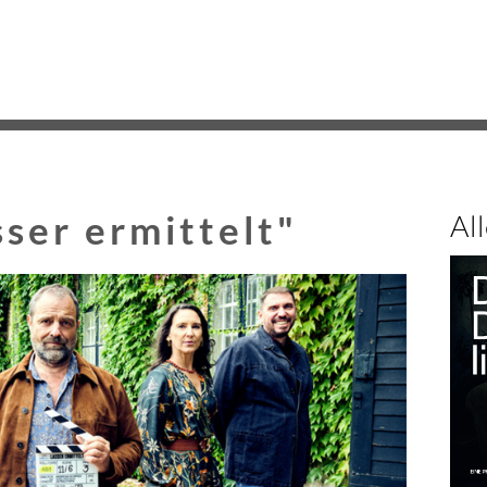
Na
üb
ser ermittelt"
Al