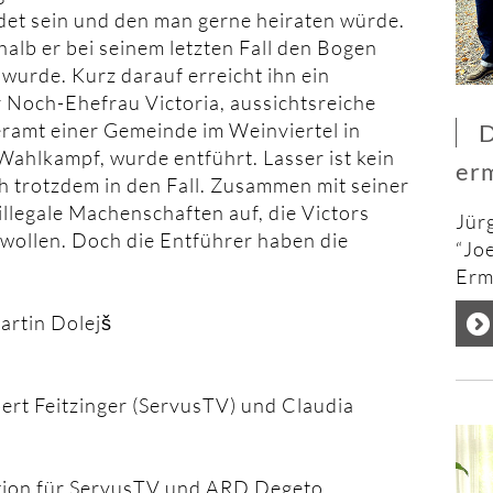
det sein und den man gerne heiraten würde.
alb er bei seinem letzten Fall den Bogen
wurde. Kurz darauf erreicht ihn ein
r Noch-Ehefrau Victoria, aussichtsreiche
ramt einer Gemeinde im Weinviertel in
D
Wahlkampf, wurde entführt. Lasser ist kein
erm
ch trotzdem in den Fall. Zusammen mit seiner
 illegale Machenschaften auf, die Victors
Jür
wollen. Doch die Entführer haben die
“Jo
Erm
artin Dolejš
ert Feitzinger (ServusTV) und Claudia
ction für ServusTV und ARD Degeto.