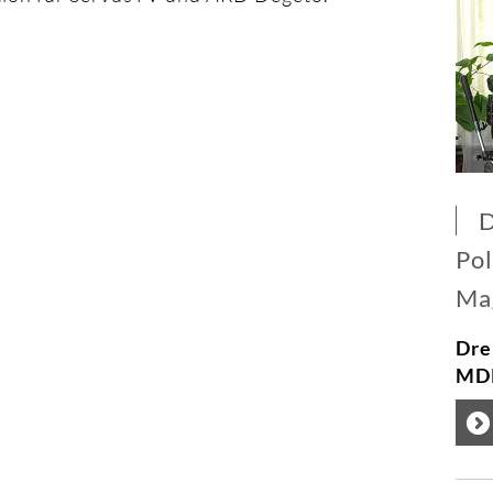
D
Pol
Ma
Dre
MDR