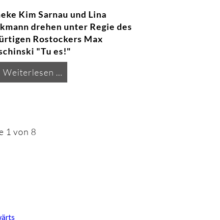
eke Kim Sarnau und Lina
kmann drehen unter Regie des
ürtigen Rostockers Max
schinski "Tu es!"
Drehstart
Weiterlesen …
für
den
neuen
Polizeiruf
e 1 von 8
110
aus
Rostock
ärts