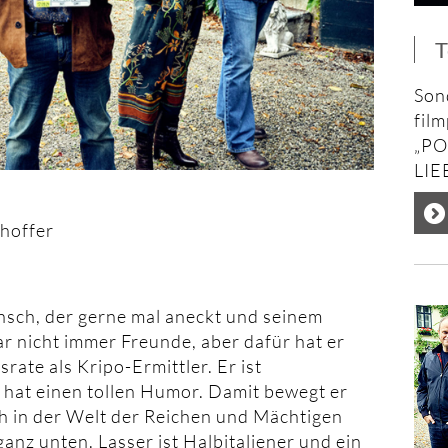
T
Son
fil
„
PO
LIE
nhoffer
ensch, der gerne mal aneckt und seinem
ar nicht immer Freunde, aber dafür hat er
ate als Kripo-Ermittler. Er ist
 hat einen tollen Humor. Damit bewegt er
ch in der Welt der Reichen und Mächtigen
ganz unten. Lasser ist Halbitaliener und ein