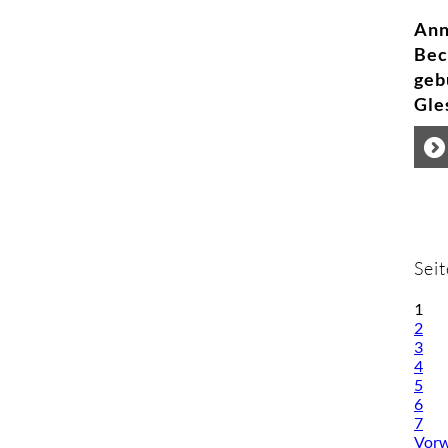
Ann
Bec
geb
Gle
Seit
1
2
3
4
5
6
7
Vorw