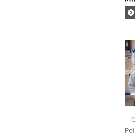
D
Pol