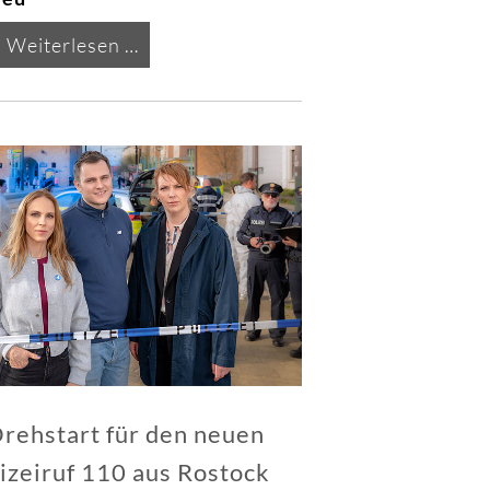
Drehstart
Weiterlesen …
für
den
neuen
Polizeiruf
110
aus
Rostock
rehstart für den neuen
izeiruf 110 aus Rostock