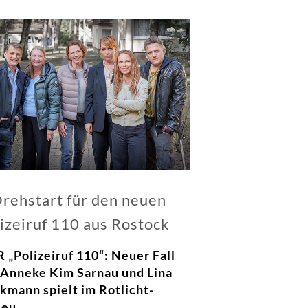
neuen
Polizeiruf
110
aus
Magdeburg
rehstart für den neuen
izeiruf 110 aus Rostock
 „Polizeiruf 110“: Neuer Fall
 Anneke Kim Sarnau und Lina
kmann spielt im Rotlicht-
ieu