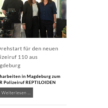
rehstart für den neuen
izeiruf 110 aus
gdeburg
harbeiten in Magdeburg zum
 Polizeiruf REPTILOIDEN
Drehstart
Weiterlesen …
für
den