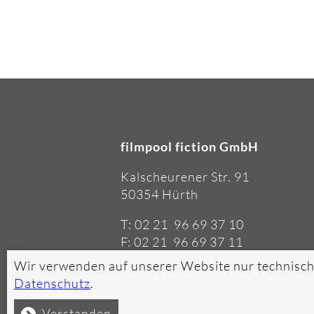
filmpool fiction GmbH
Kalscheurener Str. 91
50354 Hürth
T: 02 21 96 69 37 10
F: 02 21 96 69 37 11
Wir verwenden auf unserer Website nur technisch
info@filmpool-fiction.de
Datenschutz
.
Verstanden