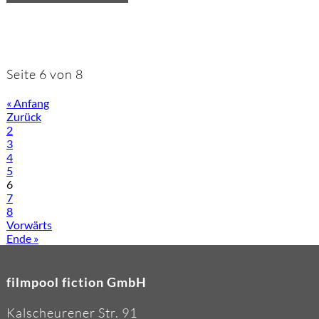
für:
"Kommissar
Dupin"
Seite 6 von 8
« Anfang
Zurück
2
3
4
5
6
7
8
Vorwärts
Ende »
filmpool fiction GmbH
Kalscheurener Str. 91