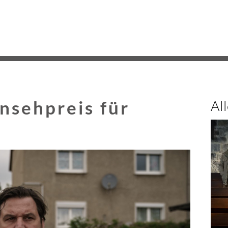
Na
üb
nsehpreis für
Al
k