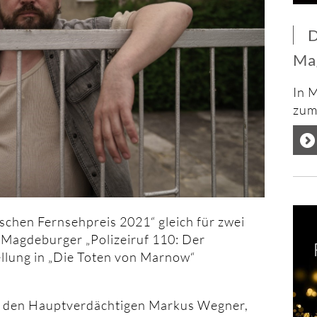
D
Ma
In 
zum 
chen Fernsehpreis 2021“ gleich für zwei
 Magdeburger „Polizeiruf 110: Der
ellung in „Die Toten von Marnow“
ak den Hauptverdächtigen Markus Wegner,