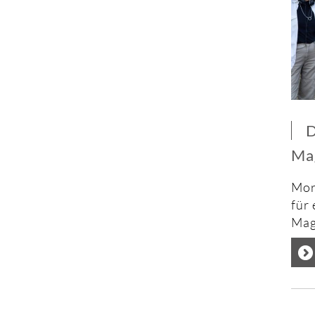
D
Ma
Mor
für 
Mag