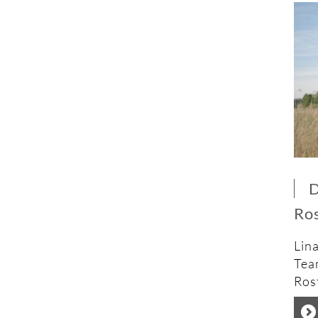
D
Ro
Lin
Tea
Rost