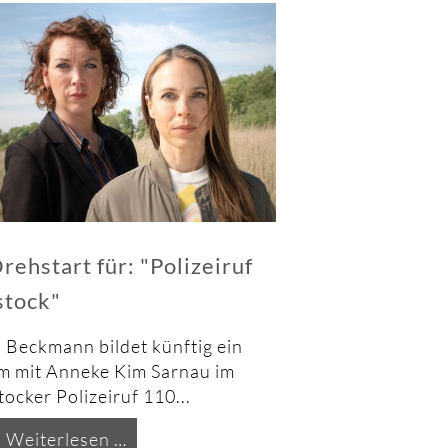
rehstart für: "Polizeiruf
stock"
a Beckmann bildet künftig ein
m mit Anneke Kim Sarnau im
ocker Polizeiruf 110...
Drehstart
Weiterlesen …