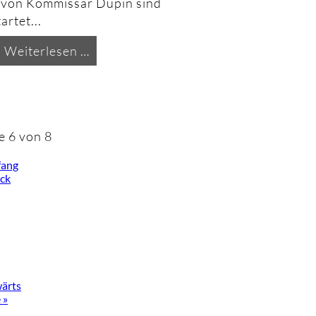
l von Kommissar Dupin sind
artet...
Drehstart
Weiterlesen …
für:
"Kommissar
Dupin"
e 6 von 8
fang
ck
ärts
 »