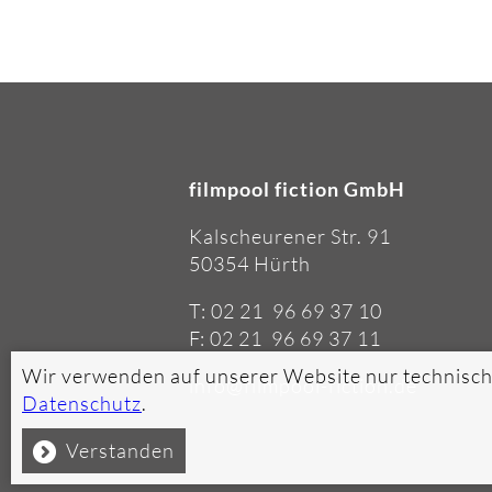
filmpool fiction GmbH
Kalscheurener Str. 91
50354 Hürth
T: 02 21 96 69 37 10
F: 02 21 96 69 37 11
Wir verwenden auf unserer Website nur technisch
info@filmpool-fiction.de
Datenschutz
.
Verstanden