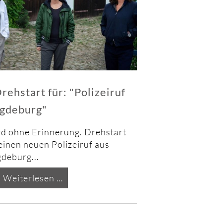
rehstart für: "Polizeiruf
gdeburg"
d ohne Erinnerung. Drehstart
einen neuen Polizeiruf aus
deburg...
Drehstart
Weiterlesen …
für:
"Polizeiruf
Magdeburg"