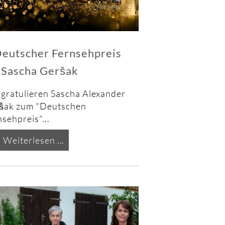
eutscher Fernsehpreis
 Sascha Geršak
 gratulieren Sascha Alexander
šak zum "Deutschen
sehpreis"...
Deutscher
Weiterlesen …
Fernsehpreis
für
Sascha
Geršak