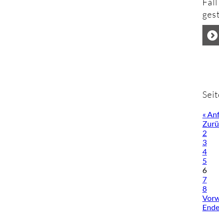
Fal
gest
Seit
« An
Zurü
2
3
4
5
6
7
8
Vorw
Ende