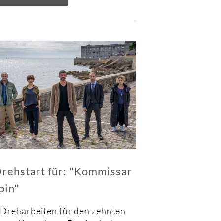
für:
"Polizeiruf
Rostock"
rehstart für: "Kommissar
pin"
 Dreharbeiten für den zehnten