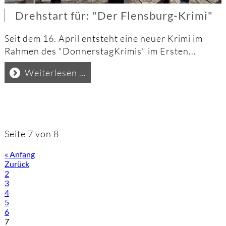
Drehstart für: "Der Flensburg-Krimi"
Seit dem 16. April entsteht eine neuer Krimi im
Rahmen des "DonnerstagKrimis" im Ersten...
Drehstart
Weiterlesen …
für:
"Der
Flensburg-
Krimi"
Seite 7 von 8
« Anfang
Zurück
2
3
4
5
6
7