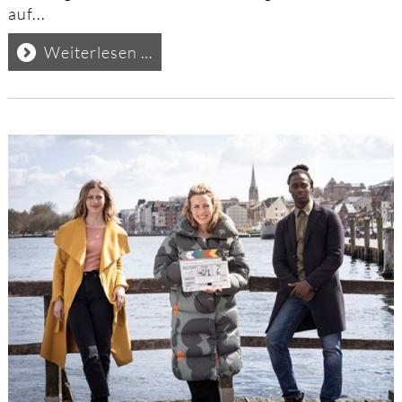
auf...
Charly
Weiterlesen …
Hübner
verlässt
"Polizeiruf
110
Rostock"