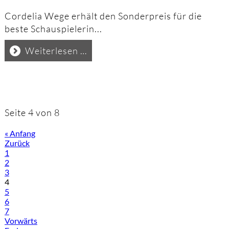
Cordelia Wege erhält den Sonderpreis für die
beste Schauspielerin...
Deutscher
Weiterlesen …
Fernsehkrimi-
Preis
2022
II
Seite 4 von 8
« Anfang
Zurück
1
2
3
4
5
6
7
Vorwärts